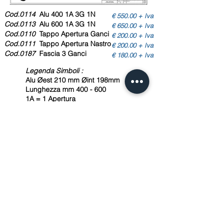
Cod.0114
Alu 400 1A 3G 1N
€ 550.00 + Iva
Cod.0113
Alu 600 1A 3G 1N
€ 650.00 + Iva
Cod.0110
Tappo Apertura Ganci
€ 200.00 + Iva
Cod.0111
Tappo Apertura Nastro
€ 200.00 + Iva
Cod.0187
Fascia 3 Ganci
€ 180.00 + Iva
Legenda Simboli :
Alu Øest 210 mm Øint 198mm
Lunghezza mm 400 - 600
1A = 1 Apertura
3G = Fascia a 3 ganci
2A = 2 Aperture
6G = 2 Fascie a 3 ganci
1N = 1 Tappo bloccato Nastro
DownloadEN
DownloadIT
Privacy