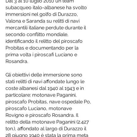
Dal 3 al 10 luglio 2010 un team 
subacqueo italo-albanese ha svolto 
immersioni nel golfo di Durazzo, 
Valona e Saranda su relitti di navi 
mercantili italiane perdute durante il 
secondo conflitto mondiale, 
identificando il relitto del piroscafo 
Probitas e documentando per la 
prima volta i piroscafi Luciano e 
Rosandra.
Gli obiettivi delle immersione sono 
stati relitti di navi affondate lungo le 
coste albanesi dal 1940 al 1943 e in 
particolare: motonave Paganini, 
piroscafo Probitas, nave ospedale Po, 
piroscafo Luciano, motonave 
Rovigno e piroscafo Rosandra. Il 
relitto della motonave Paganini (2.427 
ton.), affondato al largo di Durazzo il 
28 giugno 1940 è stata la prima meta 