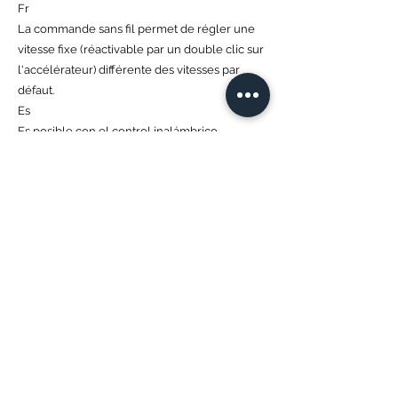
Fr
La commande sans fil permet de régler une
vitesse fixe (réactivable par un double clic sur
l'accélérateur) différente des vitesses par
défaut.
Es
Es posible con el control inalámbrico
establecer una velocidad fija (recordable con
un doble clic con el acelerador) diferente de
las predeterminadas.
Previous
Next
Privacy
TESEO by T.G.W. s.r.l.
commerciale@teseotrs.it
+39 031 731741
© 2023 By
T.G.W.s.r.l.