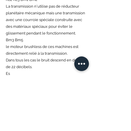
La transmission n'utilise pas de réducteur
planétaire mécanique mais une transmission
avec une courroie spéciale construite avec
des matériaux spéciaux pour éviter le
glissement pendant le fonctionnement.
Bm3 Bm5
le moteur brushless de ces machines est
directement relié à la transmission.
Dans tous les cas le bruit descend en dessous
de 22 décibels.
Es
Sistema de transmisión especial creado para
uso militar.
Rc2 Rc3 Bm1 Bm2
La transmisión no utiliza una caja de cambios
planetaria mecánica sino una transmisión con
una correa especial construida con materiales
especiales para evitar el deslizamiento
durante la operación.